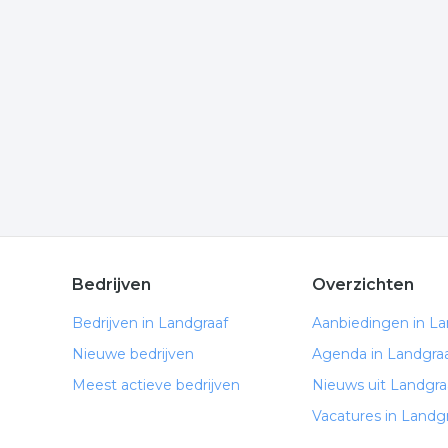
te komen of hoe u contact kunt opnemen. De volgen
Landgraaf.
Meer bedrijven in Landgraa
Wij vonden meer informatie over postorderbedrijf.
rubriek:
warenhuis
webwinkel
postorderbedrijf
.
Bedrijven
Overzichten
Bedrijven in Landgraaf
Aanbiedingen in La
Nieuwe bedrijven
Agenda in Landgra
Meest actieve bedrijven
Nieuws uit Landgra
Vacatures in Landg