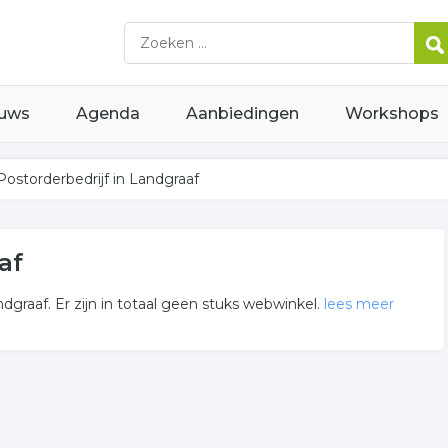
uws
Agenda
Aanbiedingen
Workshops
Postorderbedrijf in Landgraaf
af
dgraaf. Er zijn in totaal geen stuks webwinkel.
lees meer
kel gerelateerde bedrijven in de omgeving van Landgraaf.
gio? Klik op het item om meer over de onderneming te weten