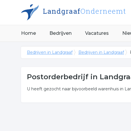
Home
Bedrijven
Vacatures
Nie
Bedrijven in Landgraaf
Bedrijven in Landgraaf
Postorderbedrijf in Landgra
U heeft gezocht naar bijvoorbeeld warenhuis in Lan
Meer over postorderbedrijf
Onderstaand vindt u een overzicht van alle webwin
Wilt u meer weten over postorderbedrijf in de re