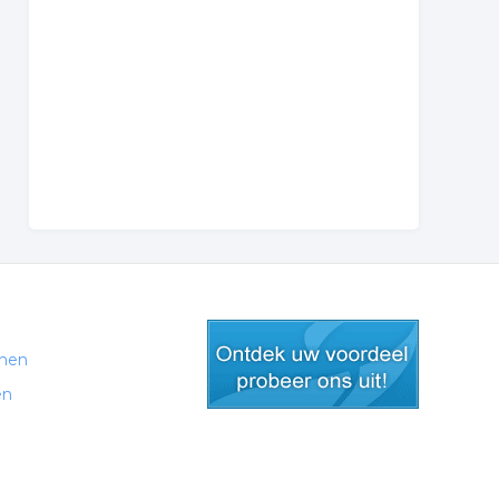
men
en
gratis lid worden