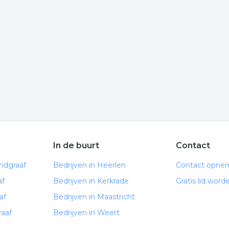
de informatie is gelinkt aan postorderbedrijf uit
f
 De volgende trefwoorden vallen ook onder deze bedrijven
online shop
online winkel
In de buurt
Contact
ndgraaf
Bedrijven in Heerlen
Contact opne
af
Bedrijven in Kerkrade
Gratis lid word
af
Bedrijven in Maastricht
raaf
Bedrijven in Weert