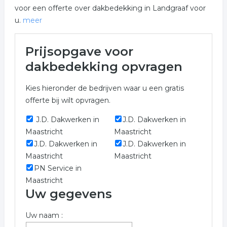
voor een offerte over dakbedekking in Landgraaf voor
u.
meer
Meer over dakbedekking in
Prijsopgave voor
Landgraaf
dakbedekking opvragen
Wij vonden de volgende dakbedekking en
Kies hieronder de bedrijven waar u een gratis
gerelateerde bedrijven voor u in de regio Landgraaf om
offerte bij wilt opvragen.
u te voorzien van een prijs indicatie.
J.D. Dakwerken in
J.D. Dakwerken in
Meer informatie over dakbedekking uit Landgraaf?
Maastricht
Maastricht
Gebruik onderstaand formulier welke verwant is aan
J.D. Dakwerken in
J.D. Dakwerken in
dakbedekking in Landgraaf.
Maastricht
Maastricht
Trefwoorden:
PN Service in
Maastricht
dakdekker
dakbedekkingen
dakdekkers
Uw gegevens
dakwerken
rieten dak
Uw naam :