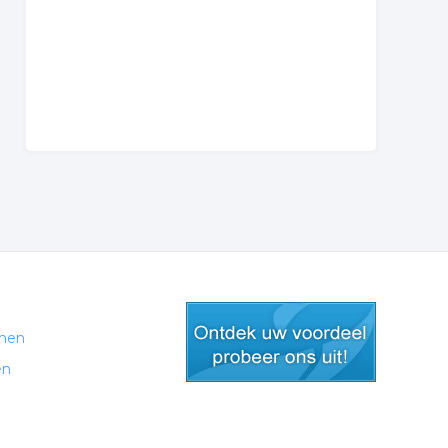
men
en
gratis lid worden