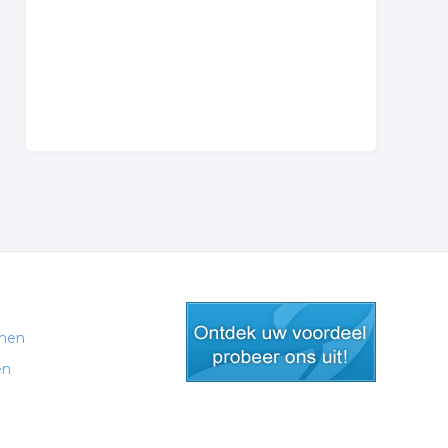
men
en
gratis lid worden